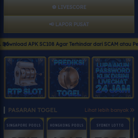
⚽️ LIVESCORE
📢 LAPOR PUSAT
d APK SC108 Agar Terhindar dari SCAM atau Penipuan ya
PASARAN TOGEL
Lihat lebih banyak
SINGAPORE POOLS
HONGKONG POOLS
SYDNEY LOTTO