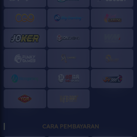
CARA PEMBAYARAN