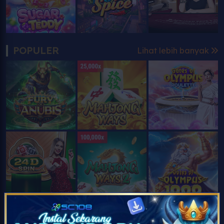
POPULER
Lihat lebih banyak