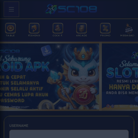
FISHING
COCK F.
ARCADE
PROMO
MEGAGACOR
ANUB
USERNAME