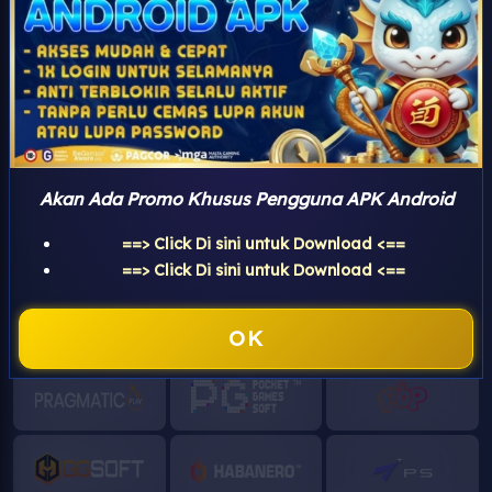
Akan Ada Promo Khusus Pengguna APK Android
==> Click Di sini untuk Download <==
==> Click Di sini untuk Download <==
PROVIDER KAMI
OK