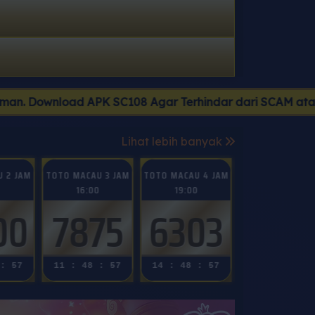
 Agar Terhindar dari SCAM atau Penipuan yang Mengatas
Lihat lebih banyak
 2 JAM
TOTO MACAU 3 JAM
TOTO MACAU 4 JAM
TOTO MACAU 5 J
16:00
19:00
22:00
00
7875
6303
917
: 54
11 : 48 : 54
14 : 48 : 54
17 : 48 : 5