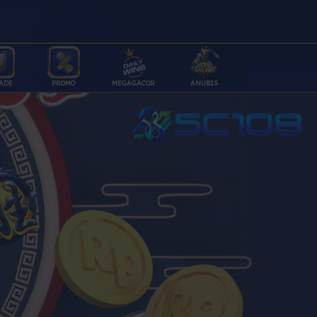
ADE
PROMO
MEGAGACOR
ANUBIS