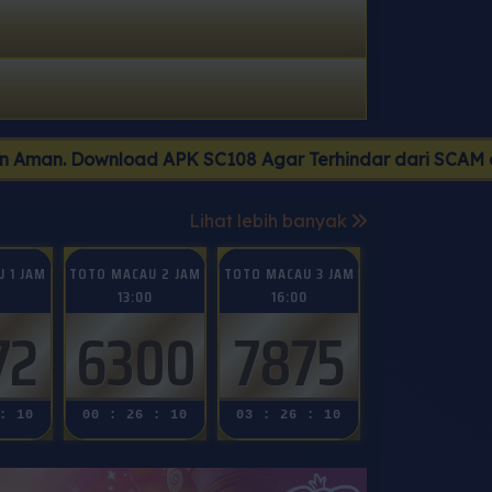
SC108 Agar Terhindar dari SCAM atau Penipuan yang Men
Lihat lebih banyak
 2 JAM
TOTO MACAU 3 JAM
TOTO MACAU 4 JAM
TOTO MACAU 5 J
16:00
19:00
22:00
00
7875
6303
917
: 08
03 : 26 : 08
06 : 26 : 08
09 : 26 : 0