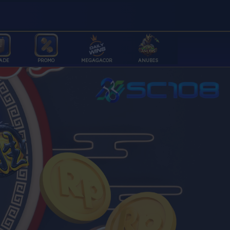
ADE
PROMO
MEGAGACOR
ANUBIS