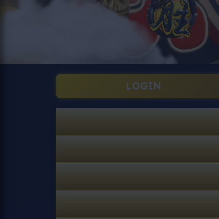
LOGIN