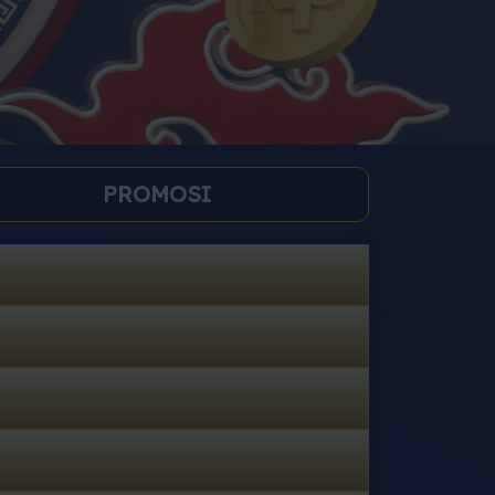
PROMOSI