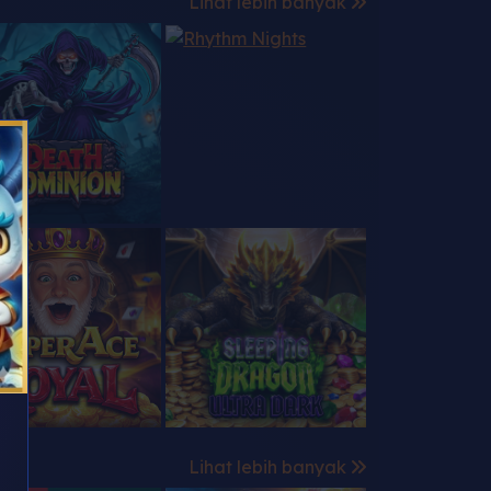
Lihat lebih banyak
Lihat lebih banyak