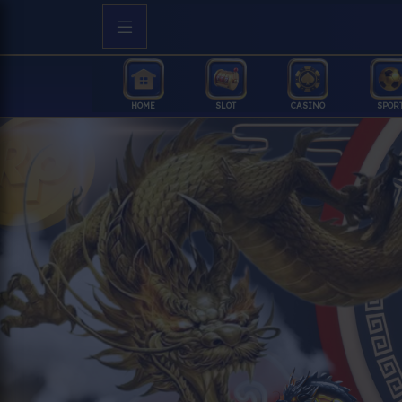
HOME
SLOT
CASINO
SPOR