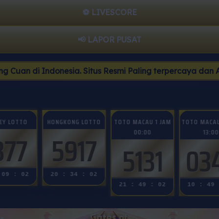
⚽️ LIVESCORE
📢 LAPOR PUSAT
Resmi Paling terpercaya dan Aman. Download APK SC108 
EY LOTTO
HONGKONG LOTTO
TOTO MACAU 1 JAM
TOTO MACAU
00:00
13:00
377
5917
5131
03
 08 : 59
20 : 33 : 59
21 : 48 : 59
10 : 48 