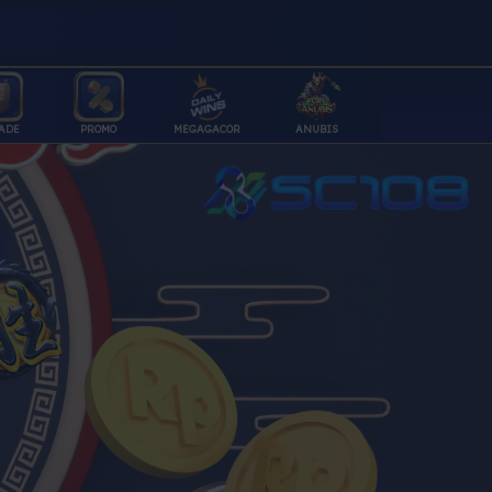
ADE
PROMO
MEGAGACOR
ANUBIS