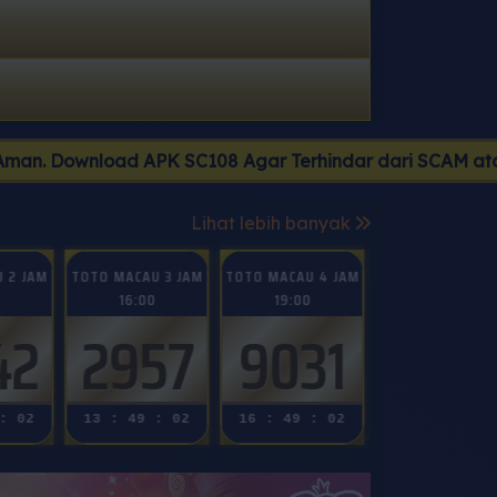
Agar Terhindar dari SCAM atau Penipuan yang Mengatasn
Lihat lebih banyak
 2 JAM
TOTO MACAU 3 JAM
TOTO MACAU 4 JAM
TOTO MACAU 5 J
16:00
19:00
22:00
42
2957
9031
652
: 59
13 : 48 : 59
16 : 48 : 59
19 : 48 : 5