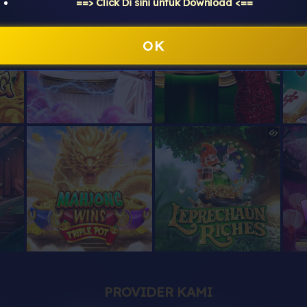
==> Click Di sini untuk Download <==
OK
PROVIDER KAMI