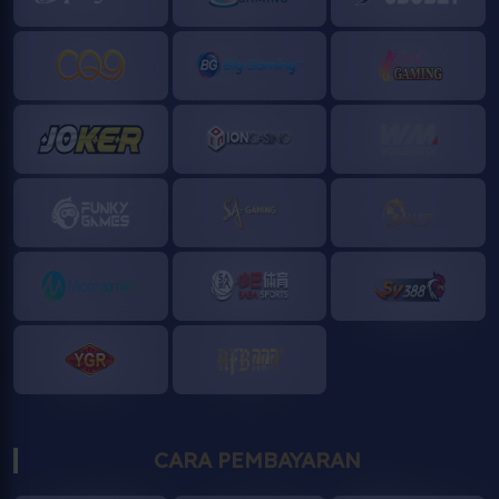
CARA PEMBAYARAN