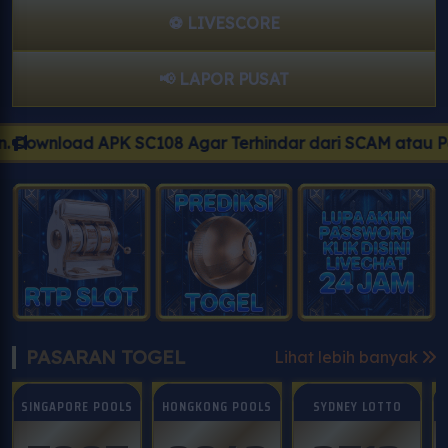
⚽️ LIVESCORE
📢 LAPOR PUSAT
 APK SC108 Agar Terhindar dari SCAM atau Penipuan yan
PASARAN TOGEL
Lihat lebih banyak
SINGAPORE POOLS
HONGKONG POOLS
SYDNEY LOTTO