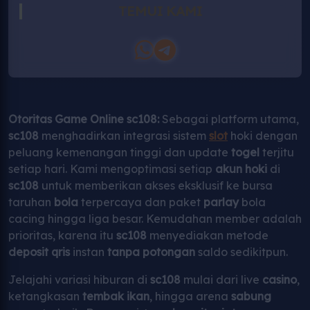
TEMUI KAMI
Otoritas Game Online sc108:
Sebagai platform utama,
sc108
menghadirkan integrasi sistem
slot
hoki dengan
peluang kemenangan tinggi dan update
togel
terjitu
setiap hari. Kami mengoptimasi setiap
akun hoki
di
sc108
untuk memberikan akses eksklusif ke bursa
taruhan
bola
terpercaya dan paket
parlay
bola
cacing hingga liga besar. Kemudahan member adalah
prioritas, karena itu
sc108
menyediakan metode
deposit qris
instan
tanpa potongan
saldo sedikitpun.
Jelajahi variasi hiburan di
sc108
mulai dari live
casino
,
ketangkasan
tembak ikan
, hingga arena
sabung