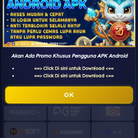
Akan Ada Promo Khusus Pengguna APK Android
==> Click Di sini untuk Download <==
==> Click Di sini untuk Download <==
PROVIDER KAMI
OK