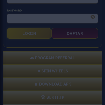
PASSWORD
LOGIN
DAFTAR
👥 PROGRAM REFERRAL
☸️ SPIN WHEELS
📱 DOWNLOAD APK
🏆 BUKTI JP