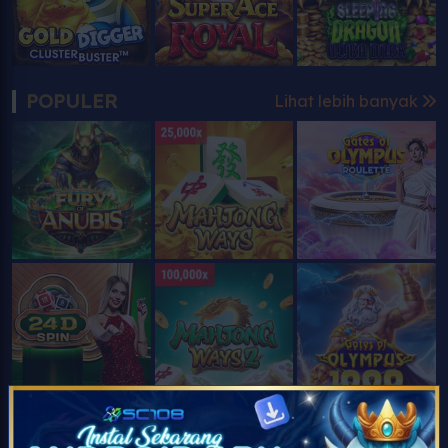
POPULER
Lihat lebih banyak