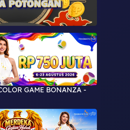
- COLOR GAME BONANZA -