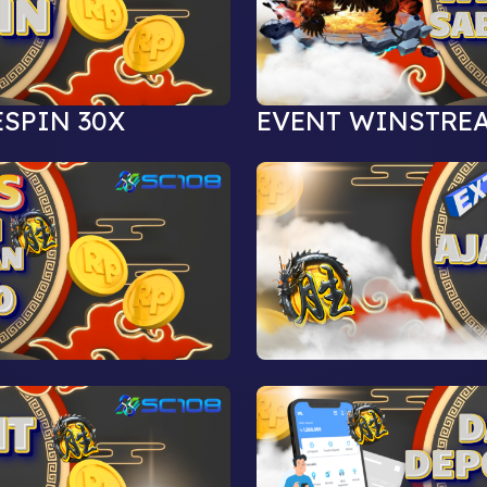
SPIN 30X
EVENT WINSTRE