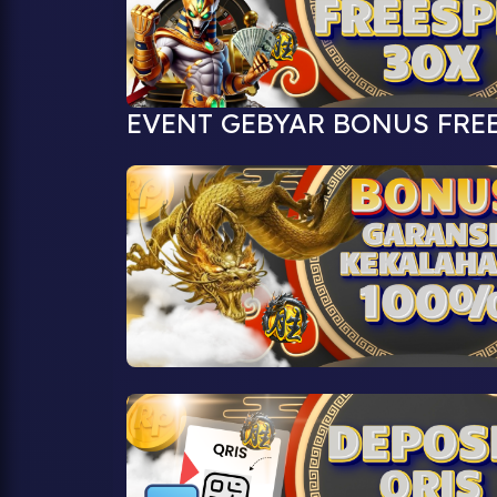
EVENT GEBYAR BONUS FREE