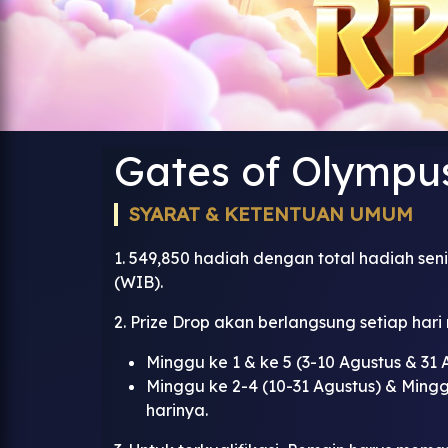
Gates of Olympus
SYARAT & KETENTUAN UMUM
1. 549,850 hadiah dengan total hadiah sen
(WIB).
2. Prize Drop akan berlangsung setiap hari
Minggu ke 1 & ke 5 (3-10 Agustus & 31 
Minggu ke 2-4 (10-31 Agustus) & Mingg
harinya.