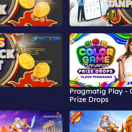
Pragmatig Play 
Prize Drops