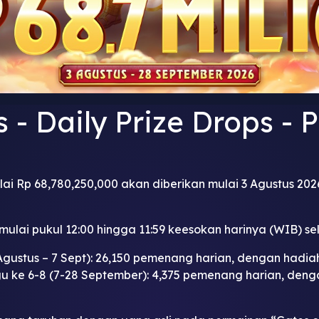
 - Daily Prize Drops - 
ilai Rp 68,780,250,000 akan diberikan mulai 3 Agustus 20
 mulai pukul 12:00 hingga 11:59 keesokan harinya (WIB) s
Agustus – 7 Sept): 26,150 pemenang harian, dengan hadiah 
u ke 6-8 (7-28 September): 4,375 pemenang harian, denga