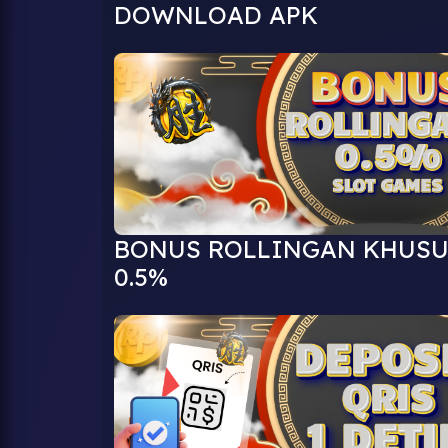
DOWNLOAD APK
BONUS ROLLINGAN KHUSU
0.5%