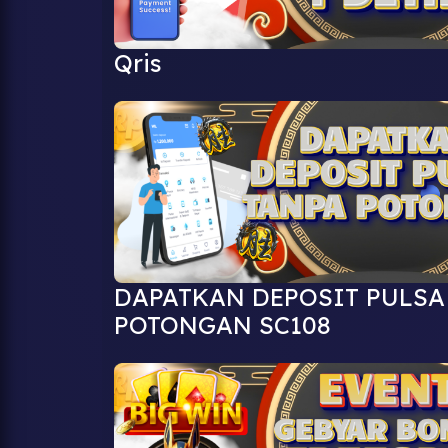
Qris
DAPATKAN DEPOSIT PULSA
POTONGAN SC108