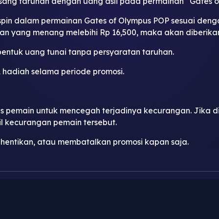
masang taruhan dengan uang asli pada permainan “Gates 
spin dalam permainan Gates of Olympus POP sesuai deng
 yang menang melebihi Rp 16,500, maka akan diberikan fr
entuk uang tunai tanpa persyaratan taruhan.
 hadiah selama periode promosi.
itas pemain untuk mencegah terjadinya kecurangan. Jika
l kecurangan pemain tersebut.
hentikan, atau membatalkan promosi kapan saja.