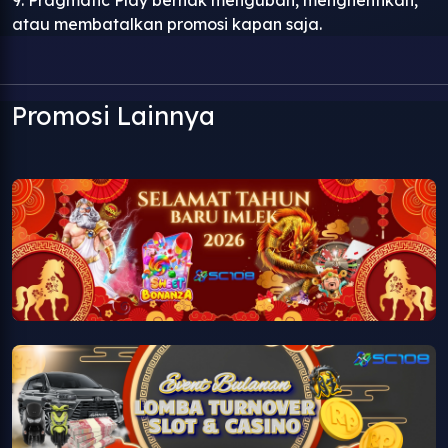
9. Pragmatic Play berhak mengubah, menghentikan,
atau membatalkan promosi kapan saja.
Promosi Lainnya