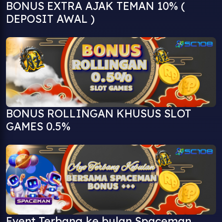
BONUS EXTRA AJAK TEMAN 10% (
DEPOSIT AWAL )
BONUS ROLLINGAN KHUSUS SLOT
GAMES 0.5%
Event Terbang ke bulan Spaceman