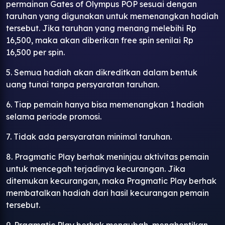
permainan Gates of Olympus POP sesuai dengan
taruhan yang digunakan untuk memenangkan hadiah
tersebut. Jika taruhan yang menang melebihi Rp
16,500, maka akan diberikan free spin senilai Rp
16,500 per spin.
5. Semua hadiah akan dikreditkan dalam bentuk
uang tunai tanpa persyaratan taruhan.
6. Tiap pemain hanya bisa memenangkan 1 hadiah
selama periode promosi.
7. Tidak ada persyaratan minimal taruhan.
8. Pragmatic Play berhak meninjau aktivitas pemain
untuk mencegah terjadinya kecurangan. Jika
ditemukan kecurangan, maka Pragmatic Play berhak
membatalkan hadiah dari hasil kecurangan pemain
tersebut.