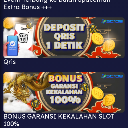
Extra Bonus +++
Qris
BONUS GARANSI KEKALAHAN SLOT
100%