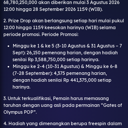
68,780,250,000 akan diberikan mulai 3 Agustus 2026
12:00 hingga 28 September 2026 11:59 (WIB).
2. Prize Drop akan berlangsung setiap hari mulai pukul
12:00 hingga 11:59 keesokan harinya (WIB) selama
periode promosi. Periode Promosi:
Minggu ke 1 & ke 5 (3-10 Agustus & 31 Agustus – 7
Sept): 26,150 pemenang harian, dengan hadiah
senilai Rp 3,588,750,000 setiap harinya.
Minggu ke 2-4 (10-31 Agustus) & Minggu ke 6-8
(7-28 September): 4,375 pemenang harian,
dengan hadiah senilai Rp 441,375,000 setiap
harinya.
3. Untuk terkualifikasi, Pemain harus memasang
taruhan dengan uang asli pada permainan “Gates of
Olympus POP”.
4. Hadiah yang dimenangkan berupa freespin dalam