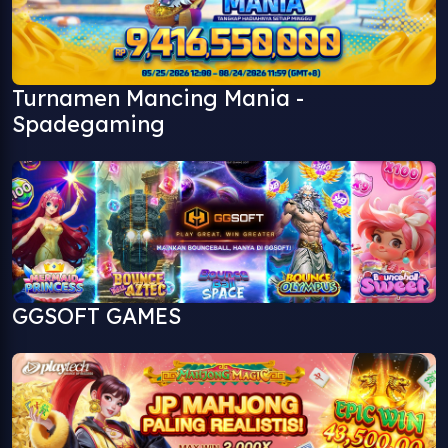
Turnamen Mancing Mania -
Spadegaming
GGSOFT GAMES