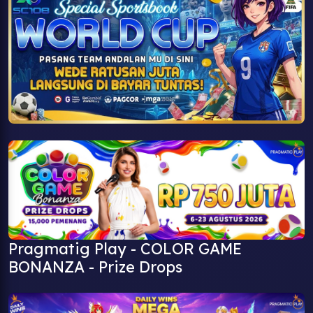
Pragmatig Play - COLOR GAME
BONANZA - Prize Drops