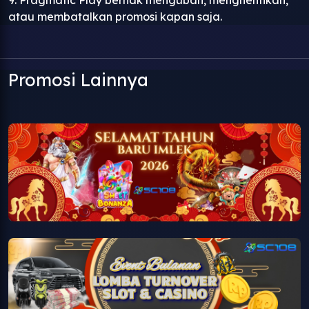
9. Pragmatic Play berhak mengubah, menghentikan,
atau membatalkan promosi kapan saja.
Promosi Lainnya