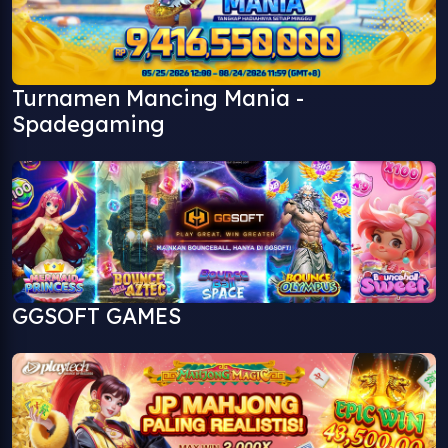
Turnamen Mancing Mania -
Spadegaming
GGSOFT GAMES