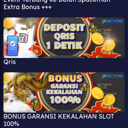
Extra Bonus +++
Qris
BONUS GARANSI KEKALAHAN SLOT
100%